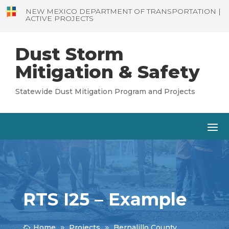
NEW MEXICO DEPARTMENT OF TRANSPORTATION |
ACTIVE PROJECTS
Dust Storm
Mitigation & Safety
Statewide Dust Mitigation Program and Projects
RTS I25 – Example
Home
Projects
Bernalillo County